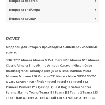
Покраска порогов
Покраска спойлера
Покраска крыши
КАТАЛОГ
Моделей для которых производим вышеперечисленные
услуги:
350Z
370Z
Almera
Almera N15
Almera N16
Almera G15
Almera
Classic
Almera Tino
Altima
Armada
Caravan Nissan
Cube
Dualis
Elgrand
Fairlady Z
Juke
Juke Nismo
Maxima
Micra
Murano
Murano Z50
Murano Z51
Navara
Note
NP300
NV200
NV350 Caravan
Pathfinder
Patrol
Patrol Y61
Patrol Y62
Primera
Primera P12
Qashqai
Quest
Rogue
Safari
Sentra
Serena
Skyline
Teana
Teana J31
Teana J32
Teana 2
Teana L33
Tiida
Titan
X-Terra
X-Trail
X-Trail T30
X-Trail T31
X-Trail T32