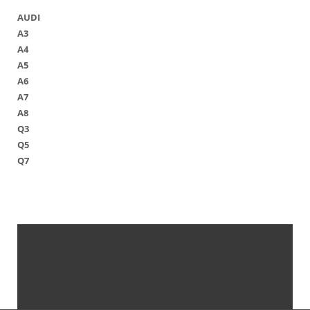
AUDI
A3
A4
A5
A6
A7
A8
Q3
Q5
Q7