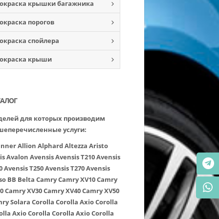
окраска крышки багажника
окраска порогов
окраска спойлера
окраска крыши
ТАЛОГ
елей для которых производим
шеперечисленные услуги:
unner
Allion
Alphard
Altezza
Aristo
is
Avalon
Avensis
Avensis T210
Avensis
0
Avensis T250
Avensis T270
Avensis
so
BB
Belta
Camry
Camry XV10
Camry
0
Camry XV30
Camry XV40
Camry XV50
ry Solara
Corolla
Corolla Axio
Corolla
olla Axio
Corolla
Corolla Axio
Corolla