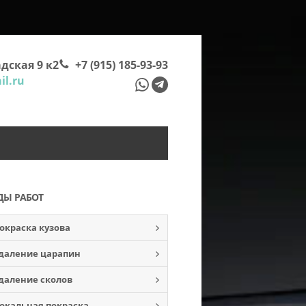
дская 9 к2
+7 (915) 185-93-93
l.ru
ДЫ РАБОТ
окраска кузова
даление царапин
даление сколов
окальная покраска