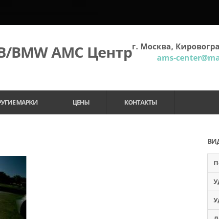
г. Москва, Кировогра
МВ/BMW АМС Центр
ams-center@mai
РУГИЕ МАРКИ
ЦЕНЫ
КОНТАКТЫ
ВИ
П
У
У
Л