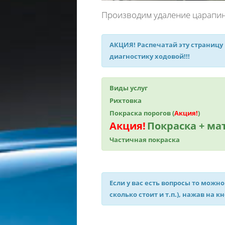
Производим удаление царапин 
АКЦИЯ!
Распечатай эту страницу
диагностику ходовой!!!
Виды услуг
Рихтовка
Покраска порогов (
Акция!
)
Акция!
Покраска + м
Частичная покраска
Если у вас есть вопросы то можно
сколько стоит и т.п.), нажав на к