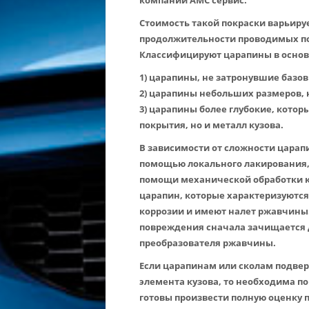
компании АМС сервис.
Стоимость такой покраски варьиру
продолжительности проводимых по
Классифицируют царапины в осно
1) царапины, не затронувшие базов
2) царапины небольших размеров, 
3) царапины более глубокие, котор
покрытия, но и металл кузова.
В зависимости от сложности царапи
помощью локального лакирования,
помощи механической обработки ку
царапин, которые характеризуются
коррозии и имеют налет ржавчины.
повреждения сначала зачищается 
преобразователя ржавчины.
Если царапинам или сколам подвер
элемента кузова, то необходима п
готовы произвести полную оценку 