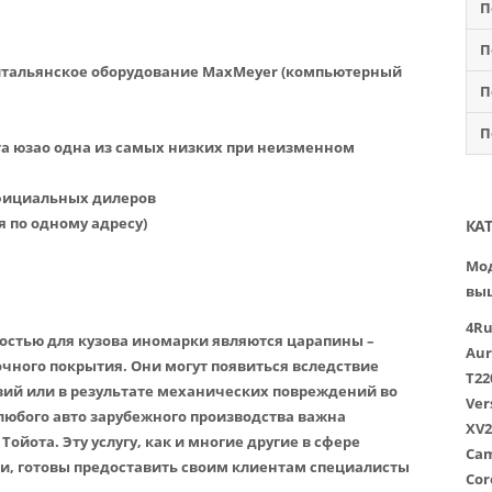
П
П
итальянское оборудование MaxMeyer (компьютерный
П
П
та юзао одна из самых низких при неизменном
официальных дилеров
я по одному адресу)
КА
Мод
вы
4R
остью для кузова иномарки являются царапины –
Aur
ного покрытия. Они могут появиться вследствие
T22
ий или в результате механических повреждений во
Ver
любого авто зарубежного производства важна
XV2
ойота. Эту услугу, как и многие другие в сфере
Cam
и, готовы предоставить своим клиентам специалисты
Cor