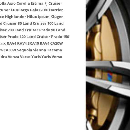
olla Axio
Corolla
Estima
Fj Cruiser
tuner
FunCargo
Gaia
GT86
Harrier
ce
Highlander
Hilux
Ipsum
Kluger
d Cruiser 80
Land Cruiser 100
Land
iser 200
Land Cruiser Prado 90
Land
iser Prado 120
Land Cruiser Prado 150
rix
RAV4
RAV4 SXA10
RAV4 CA20W
4 CA30W
Sequoia
Sienna
Tacoma
dra
Venza
Verso
Yaris
Yaris Verso