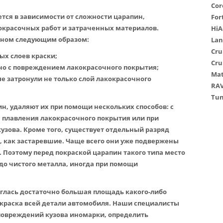
Cor
ется в зависимости от сложности царапин,
For
красочных работ и затраченных материалов.
HiA
вном следующим образом:
Lan
Cru
ых слоев краски;
Cru
но с повреждением лакокрасочного покрытия;
Mat
ые затронули не только слой лакокрасочного
RAV
Tun
н, удаляют их при помощи нескольких способов: с
 плавления лакокрасочного покрытия или при
зова. Кроме того, существует отдельный разряд
, как застаревшие. Чаще всего они уже подвержены
 Поэтому перед покраской царапин такого типа место
до чистого металла, иногда при помощи
глась достаточно большая площадь какого-либо
окраска всей детали автомобиля. Наши специалисты
повреждений кузова иномарки, определить