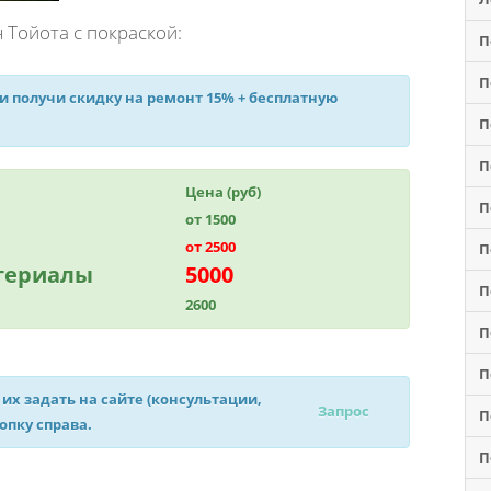
Тойота с покраской:
П
П
 и получи
скидку на ремонт 15%
+ бесплатную
П
П
Цена (руб)
П
от 1500
от 2500
П
атериалы
5000
П
2600
П
П
 их задать на сайте (консультации,
Запрос
П
нопку справа.
П