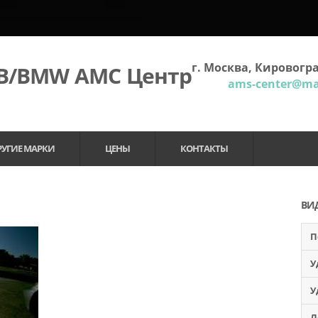
г. Москва, Кировогра
МВ/BMW АМС Центр
ams-center@mai
РУГИЕ МАРКИ
ЦЕНЫ
КОНТАКТЫ
ВИ
П
У
У
Л