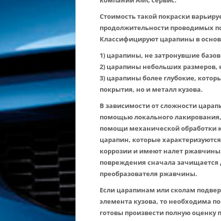
компании АМС сервис.
Стоимость такой покраски варьиру
продолжительности проводимых по
Классифицируют царапины в осно
1) царапины, не затронувшие базов
2) царапины небольших размеров, 
3) царапины более глубокие, котор
покрытия, но и металл кузова.
В зависимости от сложности царапи
помощью локального лакирования,
помощи механической обработки ку
царапин, которые характеризуются
коррозии и имеют налет ржавчины.
повреждения сначала зачищается 
преобразователя ржавчины.
Если царапинам или сколам подвер
элемента кузова, то необходима п
готовы произвести полную оценку 