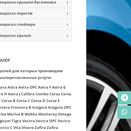
окраска крышки багажника
окраска порогов
окраска спойлера
окраска крыши
ТАЛОГ
елей для которых производим
шеперечисленные услуги:
ara
Astra
Astra OPC
Astra F
Astra G
ra H
Astra J
Calibra
Combo
Corsa
Corsa
C
Corsa B
Corsa C
Corsa D
Corsa E
ntera
Frontera B
Insignia
Insignia OPC
iva
Meriva B
Mokka
Monterey
Omega
ignum
Tigra
Vectra
Vectra OPC
Vectra
ectra C
Vita
Vivaro
Zafira
Zafira