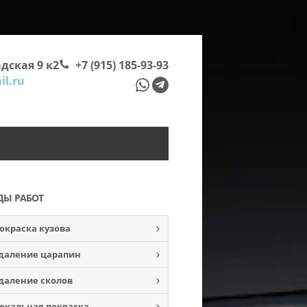
дская 9 к2
+7 (915) 185-93-93
l.ru
ДЫ РАБОТ
окраска кузова
даление царапин
даление сколов
окальная покраска