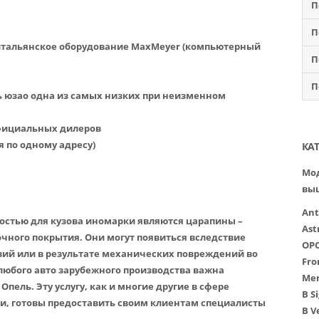
П
П
итальянское оборудование MaxMeyer (компьютерный
П
П
ь юзао одна из самых низких при неизменном
официальных дилеров
я по одному адресу)
КА
Мод
вы
Ant
остью для кузова иномарки являются царапины –
Ast
ного покрытия. Они могут появиться вследствие
OP
ий или в результате механических повреждений во
Fro
любого авто зарубежного производства важна
Mer
пель. Эту услугу, как и многие другие в сфере
B
S
и, готовы предоставить своим клиентам специалисты
B
V