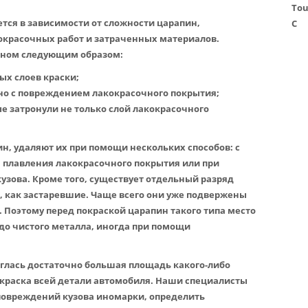
Tou
ется в зависимости от сложности царапин,
C
красочных работ и затраченных материалов.
вном следующим образом:
ых слоев краски;
но с повреждением лакокрасочного покрытия;
ые затронули не только слой лакокрасочного
н, удаляют их при помощи нескольких способов: с
 плавления лакокрасочного покрытия или при
зова. Кроме того, существует отдельный разряд
, как застаревшие. Чаще всего они уже подвержены
 Поэтому перед покраской царапин такого типа место
до чистого металла, иногда при помощи
глась достаточно большая площадь какого-либо
окраска всей детали автомобиля. Наши специалисты
повреждений кузова иномарки, определить