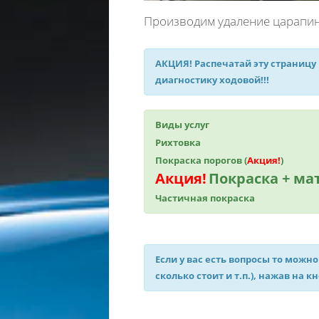
Производим удаление царапин
АКЦИЯ!
Распечатай эту страницу
диагностику ходовой!!!
Виды услуг
Рихтовка
Покраска порогов (
Акция!
)
Акция!
Покраска + м
Частичная покраска
Если у вас есть вопросы то можно
сколько стоит и т.п.), нажав на к