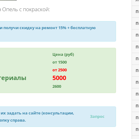
 Опель с покраской:
П
П
 и получи
скидку на ремонт 15%
+ бесплатную
П
П
Цена (руб)
П
от 1500
от 2500
П
атериалы
5000
П
2600
П
П
 их задать на сайте (консультации,
Запрос
П
нопку справа.
П