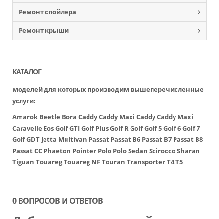
Ремонт спойлера
Ремонт крыши
КАТАЛОГ
Моделей для которых производим вышеперечисленные
услуги:
Amarok
Beetle
Bora
Caddy
Caddy Maxi
Caddy
Caddy Maxi
Caravelle
Eos
Golf GTI
Golf Plus
Golf R
Golf
Golf 5
Golf 6
Golf 7
Golf GDT
Jetta
Multivan
Passat
Passat B6
Passat B7
Passat B8
Passat CC
Phaeton
Pointer
Polo
Polo Sedan
Scirocco
Sharan
Tiguan
Touareg
Touareg NF
Touran
Transporter
T4
T5
0 ВОПРОСОВ И ОТВЕТОВ