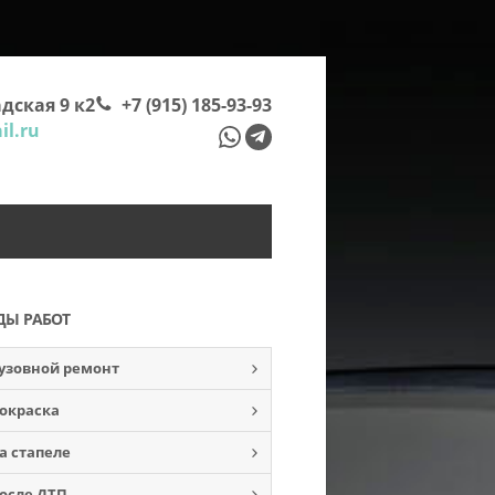
дская 9 к2
+7 (915) 185-93-93
l.ru
ДЫ РАБОТ
узовной ремонт
окраска
а стапеле
осле ДТП