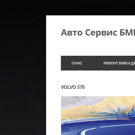
Авто Сервис Б
О НАС
РЕМОНТ БМВ И Д
VOLVO S70