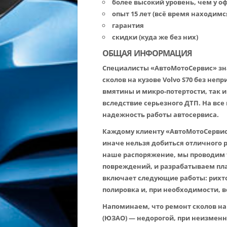
более высокий уровень, чем у 
опыт 15 лет (всё время находимс
гарантия
скидки (куда же без них)
ОБЩАЯ ИНФОРМАЦИЯ
Специалисты «АвтоМотоСервис» зна
сколов на кузове Volvo S70 без не
вмятины и микро-потертости, так 
вследствие серьезного ДТП. На все
надежность работы автосервиса.
Каждому клиенту «АвтоМотоСервис
иначе нельзя добиться отличного 
наше распоряжение, мы проводим 
повреждений, и разрабатываем пла
включает следующие работы: рихто
полировка и, при необходимости, 
Напоминаем, что ремонт сколов на 
(ЮЗАО) — недорогой, при неизменн