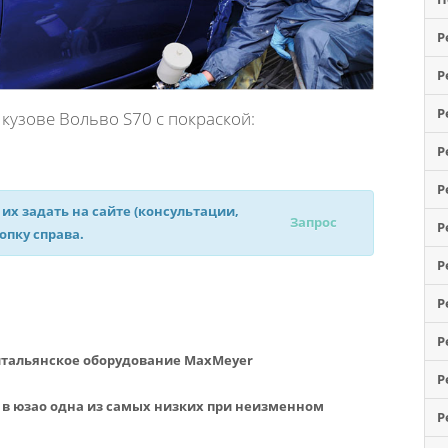
Р
Р
Р
кузове Вольво S70 с покраской:
Р
Р
 их задать на сайте (консультации,
Запрос
Р
нопку справа.
Р
Р
Р
итальянское оборудование MaxMeyer
Р
0 в юзао одна из самых низких при неизменном
Р