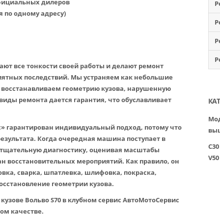
официальных дилеров
Р
я по одному адресу)
Р
Р
Р
ют все тонкости своей работы и делают ремонт
приятных последствий. Мы устраняем как небольшие
и восстанавливаем геометрию кузова, нарушенную
 виды ремонта дается гарантия, что обуславливает
КА
Мод
» гарантирован индивидуальный подход, потому что
вы
результата. Когда очередная машина поступает в
C30
тщательную диагностику, оценивая масштабы
V50
н восстановительных мероприятий. Как правило, он
вка, сварка, шпатлевка, шлифовка, покраска,
восстановление геометрии кузова.
кузове Вольво S70 в клубном сервис АвтоМотоСервис
ом качестве.