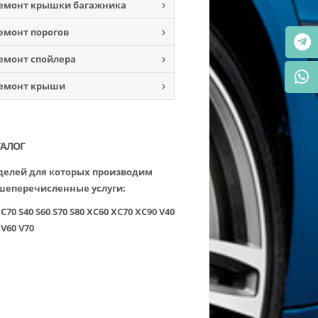
емонт крышки багажника
емонт порогов
емонт спойлера
емонт крыши
ТАЛОГ
елей для которых производим
шеперечисленные услуги:
C70
S40
S60
S70
S80
XC60
XC70
XC90
V40
V60
V70