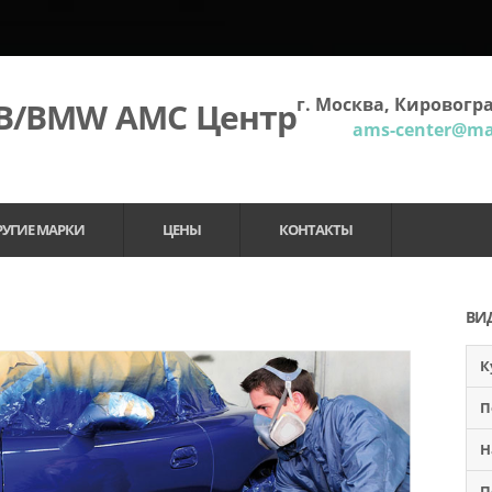
г. Москва, Кировогра
МВ/BMW АМС Центр
ams-center@mai
РУГИЕ МАРКИ
ЦЕНЫ
КОНТАКТЫ
ВИ
К
П
Н
П