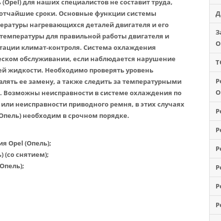
(Opel)
для наших специалистов не составит труда,
кротчайшие сроки. Основные функции системы
Д
ературы нагревающихся деталей двигателя и его
З
температуры для правильной работы двигателя и
O
тации климат-контроля. Система охлаждения
ческом обслуживании, если наблюдается нарушение
Т
й жидкости. Необходимо проверять уровень
Р
лять ее замену, а также следить за температурными
O
. Возможны неисправности в системе охлаждения по
или неисправности приводного ремня, в этих случаях
Р
Опель)
необходим в срочном порядке.
Р
я Opel (Опель)
;
Р
)
(со снятием);
(Опель)
;
Р
Р
Р