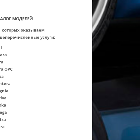
ТАЛОГ МОДЕЛЕЙ
 которых оказываем
шеперечисленные услуги:
l
ara
ra
ra OPC
sa
ntera
ignia
iva
kka
ega
tra
ira