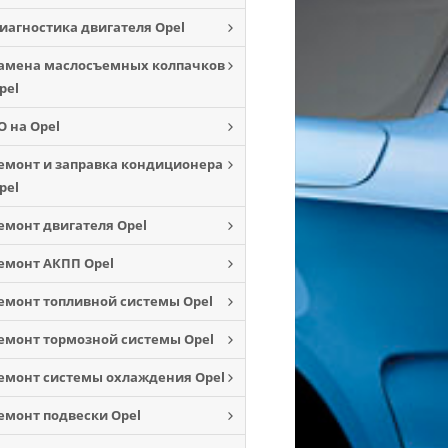
иагностика двигателя Opel
амена маслосъемных колпачков
pel
О на Opel
емонт и заправка кондиционера
pel
емонт двигателя Opel
емонт АКПП Opel
емонт топливной системы Opel
емонт тормозной системы Opel
емонт системы охлаждения Opel
емонт подвески Opel