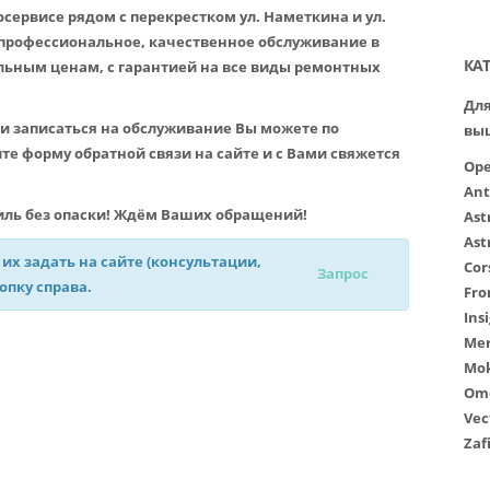
сервисе рядом с перекрестком ул. Наметкина и ул.
профессиональное, качественное обслуживание в
КА
льным ценам, с гарантией на все виды ремонтных
Для
и записаться на обслуживание Вы можете по
вы
е форму обратной связи на сайте и с Вами свяжется
Ope
Ant
ль без опаски! Ждём Ваших обращений!
Ast
Ast
 их задать на сайте (консультации,
Cor
Запрос
нопку справа.
Fro
Ins
Mer
Mo
Om
Vec
Zaf