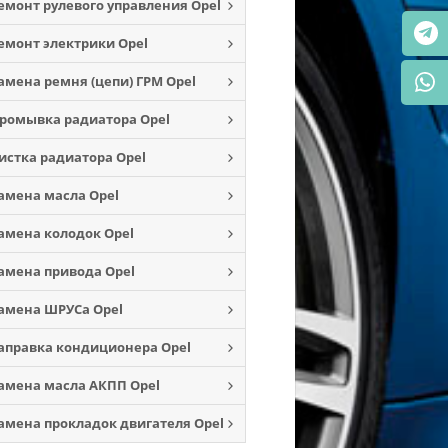
емонт рулевого управления Opel
емонт электрики Opel
амена ремня (цепи) ГРМ Opel
ромывка радиатора Opel
истка радиатора Opel
амена масла Opel
амена колодок Opel
амена привода Opel
амена ШРУСа Opel
аправка кондиционера Opel
амена масла АКПП Opel
амена прокладок двигателя Opel