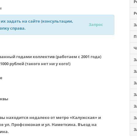
Р
ы
Р
 их задать на сайте (консультации,
Запрос
З
нопку справа.
П
Ч
нный годами коллектив (работаем с 2001 года)
З
00 рублей (такого нет ни у кого!)
З
е
З
З
сквы
З
ы находится недалеко от метро «Калужская» и
З
е ул. Профсоюзная и ул. Наметкина. Въезд на
З
ина.