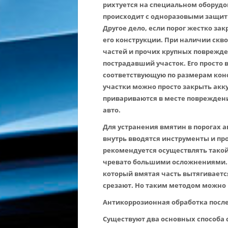
рихтуется на специальном оборудов
происходит с одноразовыми защи
Другое дело, если порог жестко за
его конструкции. При наличии скв
частей и прочих крупных поврежд
пострадавший участок. Его просто
соответствующую по размерам кон
участки можно просто закрыть ак
привариваются в месте повреждени
авто.
Для устранения вмятин в порогах а
внутрь вводятся инструменты и пр
рекомендуется осуществлять такой
чревато большими осложнениями. Т
который вмятая часть вытягивается
срезают. Но таким методом можно
Антикоррозионная обработка после
Существуют два основных способа