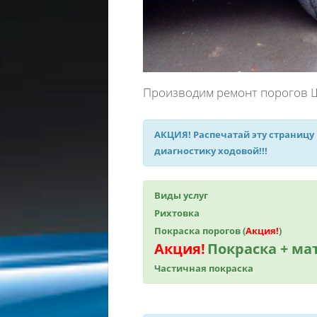
Производим ремонт порогов Ш
АКЦИЯ!
Распечатай эту страницу
диагностику ходовой!!!
Виды услуг
Рихтовка
Покраска порогов (
Акция!
)
Акция!
Покраска + м
Частичная покраска