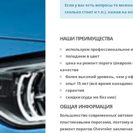
Если у вас есть вопросы то можно
сколько стоит и т.п.), нажав на к
НАШИ ПРЕИМУЩЕСТВА
используем профессиональное 
попадаем в цвет
цена на ремонт порога Шевроле
качестве
более высокий уровень, чем у 
опыт 15 лет (всё время находимс
гарантия
скидки (куда же без них)
ОБЩАЯ ИНФОРМАЦИЯ
Большинство современных автомо
пластиковыми порогами, поэтому и
ремонт порогов Chevrolet заключае