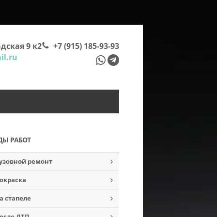
дская 9 к2
+7 (915) 185-93-93
l.ru
ДЫ РАБОТ
узовной ремонт
окраска
а стапеле
осле ДТП