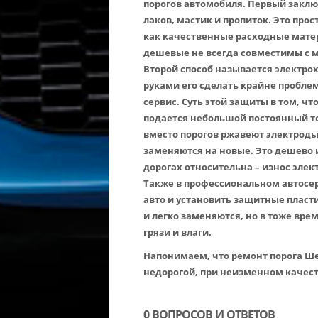
порогов автомобиля. Первый заклю
лаков, мастик и пропиток. Это про
как качественные расходные матери
дешевые не всегда совместимы с м
Второй способ называется электро
руками его сделать крайне пробле
сервис. Суть этой защиты в том, ч
подается небольшой постоянный ток,
вместо порогов ржавеют электроды
заменяются на новые. Это дешево 
дорогах относительна – износ элек
Также в профессиональном автосер
авто и установить защитные пласт
и легко заменяются, но в тоже вр
грязи и влаги.
Напонимаем, что ремонт порога Ше
недорогой, при неизменном качест
0 ВОПРОСОВ И ОТВЕТОВ