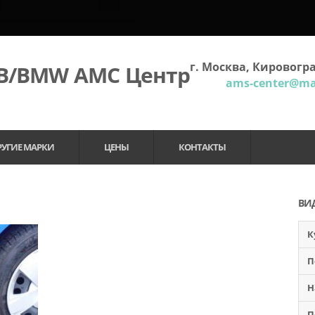
г. Москва, Кировогра
МВ/BMW АМС Центр
ams-center@mai
РУГИЕ МАРКИ
ЦЕНЫ
КОНТАКТЫ
ВИ
К
П
Н
П