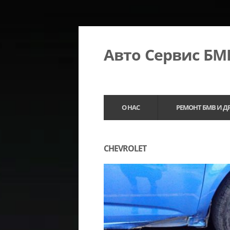
Авто Сервис Б
О НАС
РЕМОНТ БМВ И Д
CHEVROLET