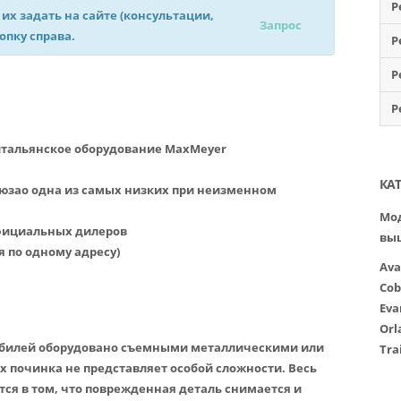
Р
 их задать на сайте (консультации,
Запрос
нопку справа.
Р
Р
Р
итальянское оборудование MaxMeyer
КА
 юзао одна из самых низких при неизменном
Мод
официальных дилеров
вы
я по одному адресу)
Ava
Cob
Eva
Orl
билей оборудовано съемными металлическими или
Tra
х починка не представляет особой сложности. Весь
тся в том, что поврежденная деталь снимается и