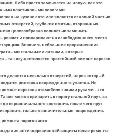
ании. Либо просто заменяется на новую, как это
тными пластиковыми порогами.
креплен на кузове авто или является основной частью
озных отверстий, глубоких вмятин, оторванных
ениях целесообразно полностью заменить
 вырезают и приваривают на освободившееся место
струкцию. Впрочем, небольшие проржавевшие
куратными стальными латками, которые
я – так осуществляется простейший ремонт порогов
вто делается несколько отверстий, через который
оводится рихтовка поврежденного участка. Не
 ремонт порогов автомобиля своими руками – это
акже можно приварить к порогу стальной прут, за
 до первоначального состояния, после чего прут
 исправить только незначительные повреждения.
 ремонта порогов авто
 создания антикоррозионной защиты после ремонта