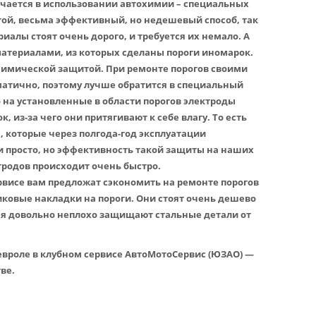
чается в использовании автохимии – специальных
стой, весьма эффективный, но недешевый способ, так
алы стоят очень дорого, и требуется их немало. А
атериалами, из которых сделаны пороги иномарок.
химической защитой. При ремонте порогов своими
матично, поэтому лучше обратится в специальный
то на установленные в области порогов электроды
 из-за чего они притягивают к себе влагу. То есть
, которые через полгода-год эксплуатации
и просто, но эффективность такой защиты на наших
тродов происходит очень быстро.
висе вам предложат сэкономить на ремонте порогов
иковые накладки на пороги. Они стоят очень дешево
емя довольно неплохо защищают стальные детали от
вроле в клубном сервисе АвтоМотоСервис (ЮЗАО) —
ве.