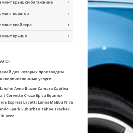
емонт крышки багажника
емонт порогов
емонт спойлера
емонт крыши
ТАЛОГ
елей для которых производим
шеперечисленные услуги:
lanche
Aveo
Blazer
Camaro
Captiva
alt
Corvette
Cruze
Epica
Equinox
nda
Express
Lacetti
Lanos
Malibu
Niva
ando
Spark
Suburban
Tahoe
Tracker
ilBlazer