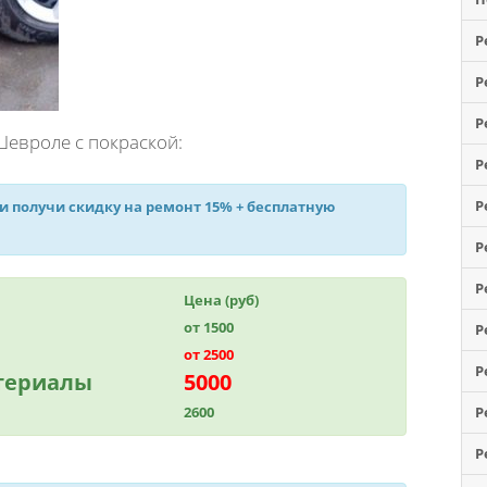
Р
Р
Р
евроле с покраской:
Р
Р
 и получи
скидку на ремонт 15%
+ бесплатную
Р
Р
Цена (руб)
от 1500
Р
от 2500
Р
атериалы
5000
2600
Р
Р