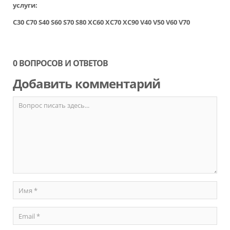
услуги:
C30
C70
S40
S60
S70
S80
XC60
XC70
XC90
V40
V50
V60
V70
0 ВОПРОСОВ И ОТВЕТОВ
Добавить комментарий