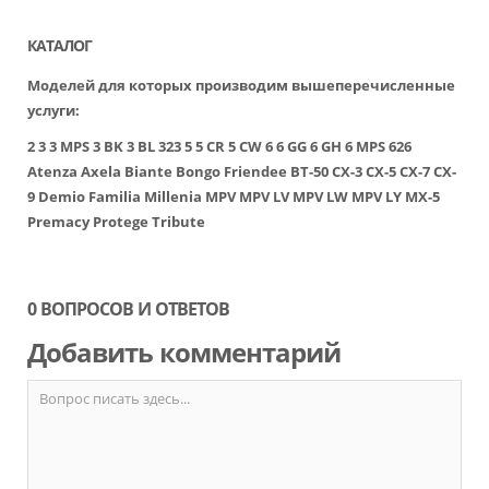
КАТАЛОГ
Моделей для которых производим вышеперечисленные
услуги:
2
3
3 MPS
3 BK
3 BL
323
5
5 CR
5 CW
6
6 GG
6 GH
6 MPS
626
Atenza
Axela
Biante
Bongo Friendee
BT-50
CX-3
CX-5
CX-7
CX-
9
Demio
Familia
Millenia
MPV
MPV LV
MPV LW
MPV LY
MX-5
Premacy
Protege
Tribute
0 ВОПРОСОВ И ОТВЕТОВ
Добавить комментарий