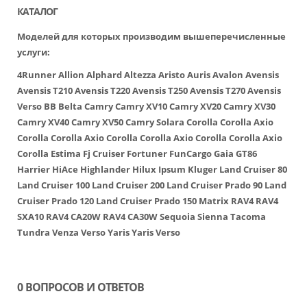
КАТАЛОГ
Моделей для которых производим вышеперечисленные
услуги:
4Runner
Allion
Alphard
Altezza
Aristo
Auris
Avalon
Avensis
Avensis T210
Avensis T220
Avensis T250
Avensis T270
Avensis
Verso
BB
Belta
Camry
Camry XV10
Camry XV20
Camry XV30
Camry XV40
Camry XV50
Camry Solara
Corolla
Corolla Axio
Corolla
Corolla Axio
Corolla
Corolla Axio
Corolla
Corolla Axio
Corolla
Estima
Fj Cruiser
Fortuner
FunCargo
Gaia
GT86
Harrier
HiAce
Highlander
Hilux
Ipsum
Kluger
Land Cruiser 80
Land Cruiser 100
Land Cruiser 200
Land Cruiser Prado 90
Land
Cruiser Prado 120
Land Cruiser Prado 150
Matrix
RAV4
RAV4
SXA10
RAV4 CA20W
RAV4 CA30W
Sequoia
Sienna
Tacoma
Tundra
Venza
Verso
Yaris
Yaris Verso
0 ВОПРОСОВ И ОТВЕТОВ