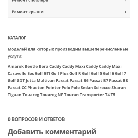
Ремонт спойлера
Ремонт крыши
КАТАЛОГ
Моделей для которых производим вышеперечисленные
услуги:
Amarok
Beetle
Bora
Caddy
Caddy Maxi
Caddy
Caddy Maxi
Caravelle
Eos
Golf GTI
Golf Plus
Golf R
Golf
Golf 5
Golf 6
Golf 7
Golf GDT
Jetta
Multivan
Passat
Passat B6
Passat B7
Passat B8
Passat CC
Phaeton
Pointer
Polo
Polo Sedan
Scirocco
Sharan
Tiguan
Touareg
Touareg NF
Touran
Transporter
T4
T5
0 ВОПРОСОВ И ОТВЕТОВ
Добавить комментарий