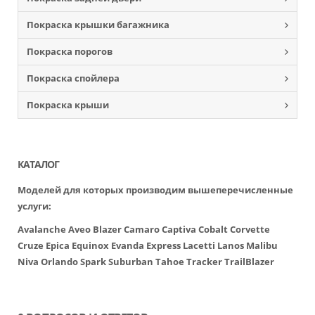
Покраска крышки багажника
Покраска порогов
Покраска спойлера
Покраска крыши
КАТАЛОГ
Моделей для которых производим вышеперечисленные
услуги:
Avalanche
Aveo
Blazer
Camaro
Captiva
Cobalt
Corvette
Cruze
Epica
Equinox
Evanda
Express
Lacetti
Lanos
Malibu
Niva
Orlando
Spark
Suburban
Tahoe
Tracker
TrailBlazer