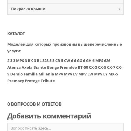
Покраска крыши
КАТАЛОГ
Моделей для которых производим вышеперечисленные
услуги:
2
3
3 MPS
3 BK
3 BL
323
5
5 CR
5 CW
6
6 GG
6 GH
6 MPS
626
Atenza
Axela
Biante
Bongo Friendee
BT-50
CX-3
CX-5
CX-7
CX-
9
Demio
Familia
Millenia
MPV
MPV LV
MPV LW
MPV LY
MX-5
Premacy
Protege
Tribute
0 ВОПРОСОВ И ОТВЕТОВ
Добавить комментарий