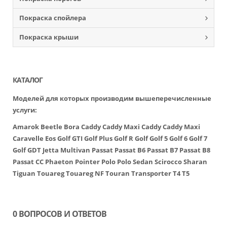
Покраска спойлера
Покраска крыши
КАТАЛОГ
Моделей для которых производим вышеперечисленные
услуги:
Amarok
Beetle
Bora
Caddy
Caddy Maxi
Caddy
Caddy Maxi
Caravelle
Eos
Golf GTI
Golf Plus
Golf R
Golf
Golf 5
Golf 6
Golf 7
Golf GDT
Jetta
Multivan
Passat
Passat B6
Passat B7
Passat B8
Passat CC
Phaeton
Pointer
Polo
Polo Sedan
Scirocco
Sharan
Tiguan
Touareg
Touareg NF
Touran
Transporter
T4
T5
0 ВОПРОСОВ И ОТВЕТОВ