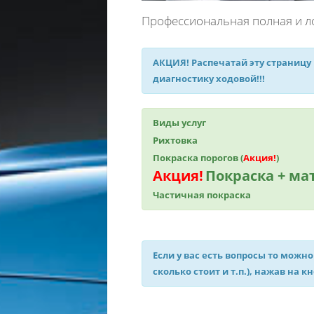
Профессиональная полная и ло
АКЦИЯ!
Распечатай эту страницу
диагностику ходовой!!!
Виды услуг
Рихтовка
Покраска порогов (
Акция!
)
Акция!
Покраска + м
Частичная покраска
Если у вас есть вопросы то можно
сколько стоит и т.п.), нажав на к