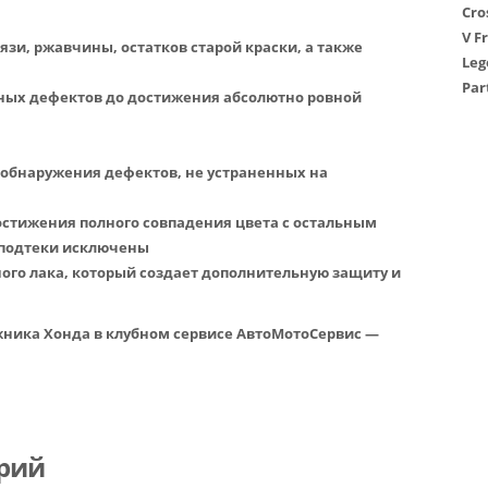
Cro
V
F
язи, ржавчины, остатков старой краски, а также
Leg
Par
ных дефектов до достижения абсолютно ровной
 обнаружения дефектов, не устраненных на
остижения полного совпадения цвета с остальным
 подтеки исключены
ого лака, который создает дополнительную защиту и
жника Хонда в клубном сервисе АвтоМотоСервис —
рий