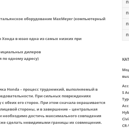
П
П
итальянское оборудование MaxMeyer (компьютерный
П
П
о Хонда в юзао одна из самых низких при
официальных дилеров
я по одному адресу)
КА
Мод
вы
Acc
ика Honda – процесс трудоемкий, выполняемый в
S
A
следовательности. При сильных повреждениях
Typ
 с обеих его сторон. При этом сначала окрашивается
Acc
 лицевой стороны, и в завершение – центральная
Hyb
и необходимо достичь максимального совпадения
Civi
также сделать невидимыми границы их совмещения.
CR-