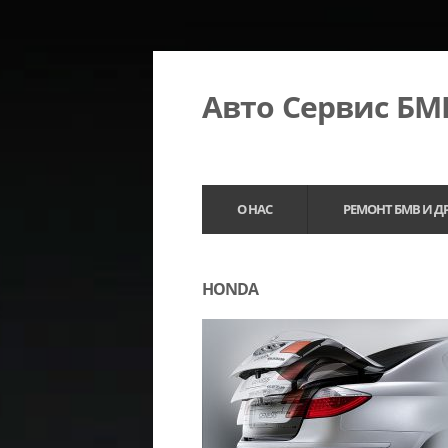
Авто Сервис Б
О НАС
РЕМОНТ БМВ И Д
HONDA