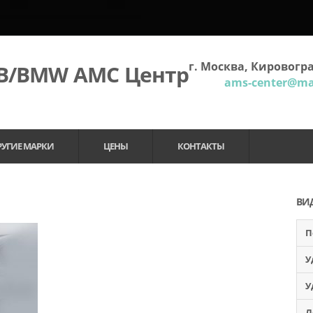
г. Москва, Кировогра
МВ/BMW АМС Центр
ams-center@mai
РУГИЕ МАРКИ
ЦЕНЫ
КОНТАКТЫ
ВИ
П
У
У
Л