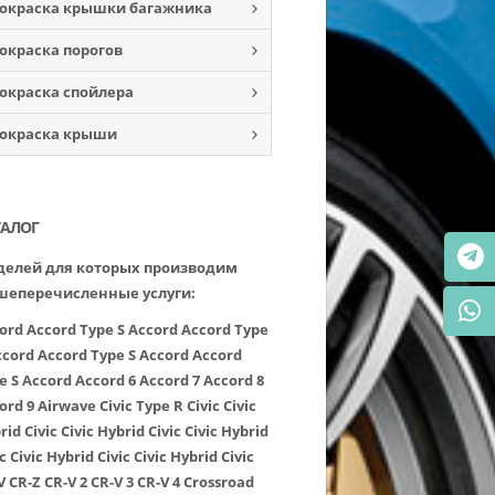
окраска крышки багажника
окраска порогов
окраска спойлера
окраска крыши
ТАЛОГ
елей для которых производим
шеперечисленные услуги:
ord
Accord Type S
Accord
Accord Type
ccord
Accord Type S
Accord
Accord
e S
Accord
Accord 6
Accord 7
Accord 8
ord 9
Airwave
Civic Type R
Civic
Civic
rid
Civic
Civic Hybrid
Civic
Civic Hybrid
c
Civic Hybrid
Civic
Civic Hybrid
Civic
V
CR-Z
CR-V 2
CR-V 3
CR-V 4
Crossroad