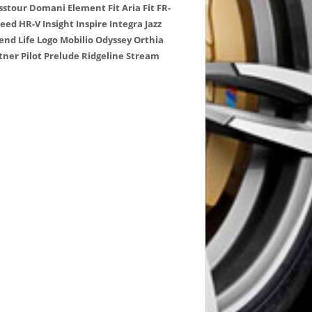
sstour
Domani
Element
Fit Aria
Fit
FR-
reed
HR-V
Insight
Inspire
Integra
Jazz
end
Life
Logo
Mobilio
Odyssey
Orthia
tner
Pilot
Prelude
Ridgeline
Stream