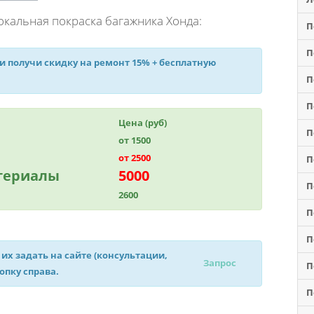
кальная покраска багажника Хонда:
П
П
 и получи
скидку на ремонт 15%
+ бесплатную
П
П
Цена (руб)
П
от 1500
от 2500
П
атериалы
5000
П
2600
П
П
 их задать на сайте (консультации,
Запрос
П
нопку справа.
П