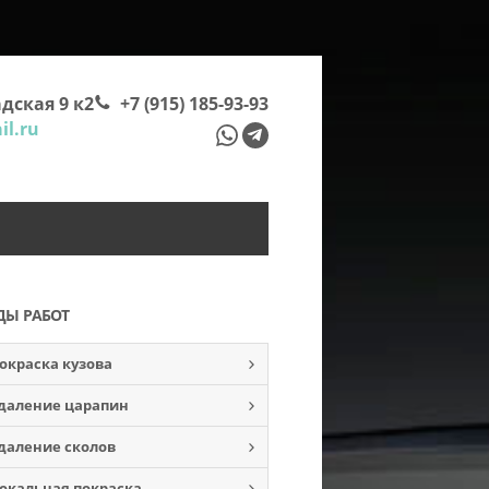
дская 9 к2
+7 (915) 185-93-93
l.ru
ДЫ РАБОТ
окраска кузова
даление царапин
даление сколов
окальная покраска