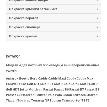
Покраска крышки багажника
Покраска порогов
Покраска спойлера
Покраска крыши
КАТАЛОГ
Моделей для которых производим вышеперечисленные
услуги:
Amarok
Beetle
Bora
Caddy
Caddy Maxi
Caddy
Caddy Maxi
Caravelle
Eos
Golf GTI
Golf Plus
Golf R
Golf
Golf 5
Golf 6
Golf 7
Golf GDT
Jetta
Multivan
Passat
Passat B6
Passat B7
Passat B8
Passat CC
Phaeton
Pointer
Polo
Polo Sedan
Scirocco
Sharan
Tiguan
Touareg
Touareg NF
Touran
Transporter
T4
T5