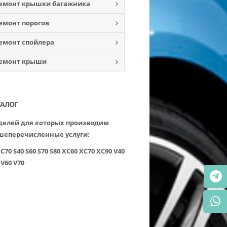
емонт крышки багажника
емонт порогов
емонт спойлера
емонт крыши
ТАЛОГ
елей для которых производим
шеперечисленные услуги:
C70
S40
S60
S70
S80
XC60
XC70
XC90
V40
V60
V70