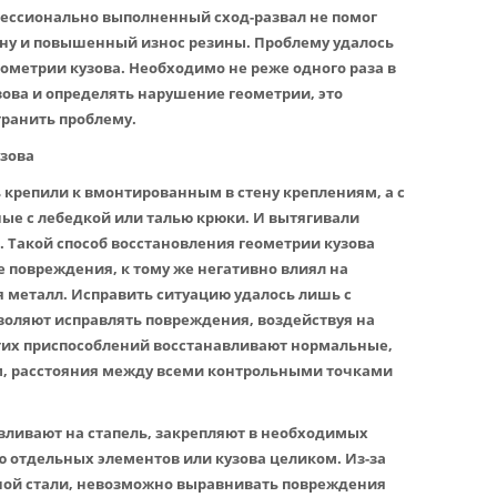
фессионально выполненный сход-развал не помог
ону и повышенный износ резины. Проблему удалось
ометрии кузова. Необходимо не реже одного раза в
зова и определять нарушение геометрии, это
транить проблему.
узова
 крепили к вмонтированным в стену креплениям, а с
ые с лебедкой или талью крюки. И вытягивали
Такой способ восстановления геометрии кузова
е повреждения, к тому же негативно влиял на
 металл. Исправить ситуацию удалось лишь с
воляют исправлять повреждения, воздействуя на
тих приспособлений восстанавливают нормальные,
, расстояния между всеми контрольными точками
ливают на стапель, закрепляют в необходимых
ю отдельных элементов или кузова целиком. Из-за
ной стали, невозможно выравнивать повреждения