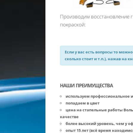
Производим восстановление ге
покраской:
Если у вас есть вопросы то можно
сколько стоит и т.п.), нажав на к
НАШИ ПРЕИМУЩЕСТВА
используем профессиональное 
попадаем в цвет
цена на стапельные работы Вол
качестве
более высокий уровень, чем у 
опыт 15 лет (всё время находимс