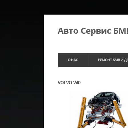
Авто Сервис Б
О НАС
РЕМОНТ БМВ И Д
VOLVO V40