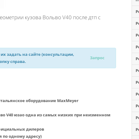
Р
ометрии кузова Вольво V40 после дтп с
Р
Р
Р
 их задать на сайте (консультации,
Запрос
Р
нопку справа.
Р
Р
Р
итальянское оборудование MaxMeyer
Р
ьво V40 юзао одна из самых низких при неизменном
Р
официальных дилеров
Р
я по одному адресу)