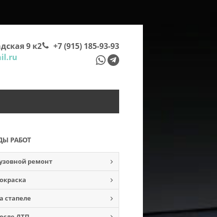
дская 9 к2
+7 (915) 185-93-93
l.ru
ДЫ РАБОТ
узовной ремонт
окраска
а стапеле
осле ДТП