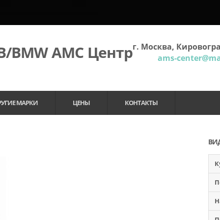
г. Москва, Кировогра
МВ/BMW АМС Центр
ams-center@mai
РУГИЕ МАРКИ
ЦЕНЫ
КОНТАКТЫ
ВИ
К
П
Н
П