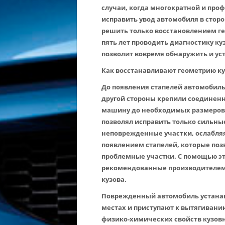
случаи, когда многократной и про
исправить увод автомобиля в стор
решить только восстановлением ге
пять лет проводить диагностику ку
позволит вовремя обнаружить и ус
Как восстанавливают геометрию к
До появления стапелей автомобиль
другой стороны крепили соединенн
машину до необходимых размеров. 
позволял исправить только сильны
неповрежденные участки, ослабляя
появлением стапелей, которые поз
проблемные участки. С помощью э
рекомендованные производителем
кузова.
Поврежденный автомобиль устанав
местах и приступают к вытягивани
физико-химических свойств кузов