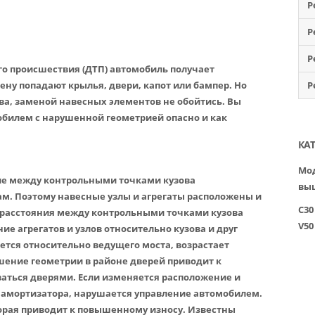
Р
Р
Р
го происшествия (ДТП) автомобиль получает
ену попадают крылья, двери, капот или бампер. Но
Р
ва, заменой навесных элементов не обойтись. Вы
обилем с нарушенной геометрией опасно и как
КА
Мод
ие между контрольными точками кузова
вы
ам. Поэтому навесные узлы и агрегаты расположены и
C30
П расстояния между контрольными точками кузова
V50
ие агрегатов и узлов относительно кузова и друг
ается относительно ведущего моста, возрастает
шение геометрии в районе дверей приводит к
аться дверями. Если изменяется расположение и
 амортизатора, нарушается управление автомобилем.
торая приводит к повышенному износу. Известны