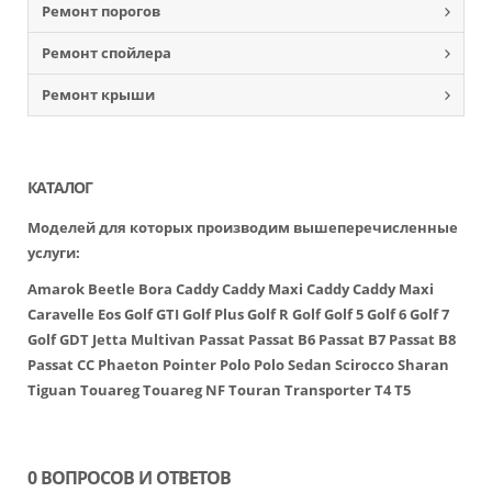
Ремонт порогов
Ремонт спойлера
Ремонт крыши
КАТАЛОГ
Моделей для которых производим вышеперечисленные
услуги:
Amarok
Beetle
Bora
Caddy
Caddy Maxi
Caddy
Caddy Maxi
Caravelle
Eos
Golf GTI
Golf Plus
Golf R
Golf
Golf 5
Golf 6
Golf 7
Golf GDT
Jetta
Multivan
Passat
Passat B6
Passat B7
Passat B8
Passat CC
Phaeton
Pointer
Polo
Polo Sedan
Scirocco
Sharan
Tiguan
Touareg
Touareg NF
Touran
Transporter
T4
T5
0 ВОПРОСОВ И ОТВЕТОВ