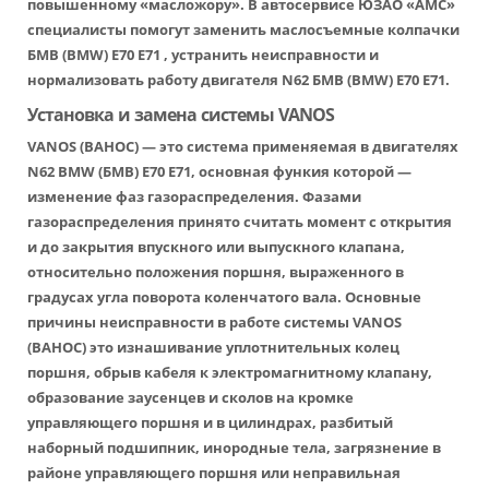
повышенному «масложору». В автосервисе ЮЗАО «АМС»
специалисты помогут заменить маслосъемные колпачки
БМВ (BMW) Е70 Е71 , устранить неисправности и
нормализовать работу двигателя N62 БМВ (BMW) Е70 Е71.
Установка и замена системы VANOS
VANOS (ВАНОС) — это система применяемая в двигателях
N62 BMW (БМВ) Е70 Е71, основная функия которой —
изменение фаз газораспределения. Фазами
газораспределения принято считать момент с открытия
и до закрытия впускного или выпускного клапана,
относительно положения поршня, выраженного в
градусах угла поворота коленчатого вала. Основные
причины неисправности в работе системы VANOS
(ВАНОС) это изнашивание уплотнительных колец
поршня, обрыв кабеля к электромагнитному клапану,
образование заусенцев и сколов на кромке
управляющего поршня и в цилиндрах, разбитый
наборный подшипник, инородные тела, загрязнение в
районе управляющего поршня или неправильная