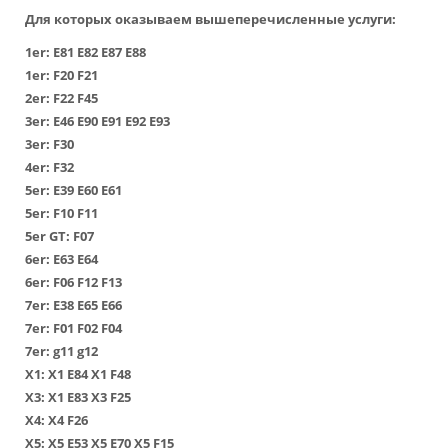
Для которых оказываем вышеперечисленные услуги:
1er:
Е81
Е82
Е87
Е88
1er:
F20
F21
2er:
F22
F45
3er:
Е46
Е90
Е91
Е92
Е93
3er:
F30
4er:
F32
5er:
Е39
Е60
Е61
5er:
F10
F11
5er GT:
F07
6er:
Е63
Е64
6er:
F06
F12
F13
7er:
Е38
Е65
Е66
7er:
F01
F02
F04
7er:
g11
g12
Х1
:
Х1 Е84
Х1 F48
Х3
:
Х1 Е83
Х3 F25
Х4
:
Х4 F26
Х5
:
Х5 Е53
Х5 Е70
Х5 F15