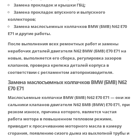
Замена прокладок и крышки ГБЦ;
Замена прокладок впускного и выпускного
коллекторов;
Замена маслосъемных колпачков BMW (БМВ) N62 Е70
Е71 и другие работы.
После выполнения всех ремонтных работ и замены
нерабочих деталей двигателя N62 BMW (БМВ) Е70 Е71 на
новые, выполняется его сборка, регулировка зазоров
клапанов, проверка крепежа деталей корпуса в
соответствии с регламентом автопроизводителя.
Замена маслосъемных колпачков BMW (БМВ) N62
Е70 Е71
Маслосъемные колпачки BMW (БМВ) N62 Е70 Е71 — они же
сальники клапанов двигателя N62 БМВ (BMW) Е70 Е71, при
резком износе, причина которого, является частая
работа мотора в повышенном тепловом режиме,
приводит к просачиванию моторного масла в камеру
сгорания, появлению сизого дыма из выхлопной трубы и