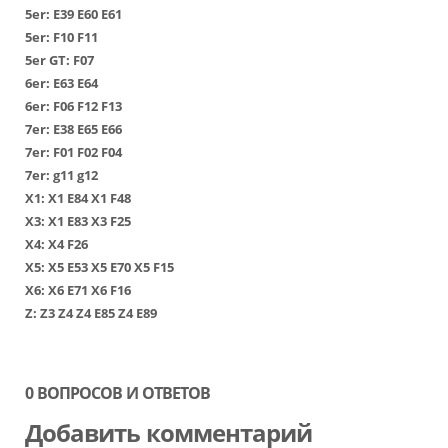
5er:
Е39
Е60
Е61
5er:
F10
F11
5er GT:
F07
6er:
Е63
Е64
6er:
F06
F12
F13
7er:
Е38
Е65
Е66
7er:
F01
F02
F04
7er:
g11
g12
Х1
:
Х1 Е84
Х1 F48
Х3
:
Х1 Е83
Х3 F25
Х4
:
Х4 F26
Х5
:
Х5 Е53
Х5 Е70
Х5 F15
Х6
:
Х6 Е71
Х6 F16
Z:
Z3
Z4
Z4 E85
Z4 E89
0 ВОПРОСОВ И ОТВЕТОВ
Добавить комментарий