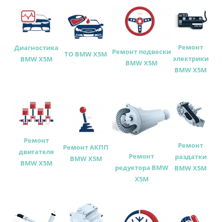
Ремонт
Диагностика
Ремонт подвески
ТО BMW X5M
электрики
BMW X5M
BMW X5M
BMW X5M
Ремонт
Ремонт
Ремонт АКПП
двигателя
Ремонт
раздатки
BMW X5M
BMW X5M
редуктора BMW
BMW X5M
X5M