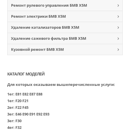
Ремонт рулевого управления БМВ Х5М
Ремонт электрики БМВ Х5М
Удаление катализаторов БМВ Х5М
Удаление сажевого фильтра БМВ Х5М
Кузовной ремонт БМВ Х5М
КАТАЛОГ МОДЕЛЕЙ
Для которых оказываем вышеперечисленные услуги:
1er:
Е81
Е82
Е87
Е88
1er:
F20
F21
2er:
F22
F45
3er:
Е46
Е90
Е91
Е92
Е93
3er:
F30
4er:
F32