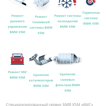
Тормозная
Ремонт
Ремонт системы
Ремонт
система
рулевого
охлаждения
топливной
BMW X5M
управления
BMW X5M
системы BMW
BMW X5M
X5M
Ремонт ЭБУ
Удаление
Удаление
BMW X5M
сажевых
катализаторов
фильтров BMW
BMW X5M
X5M
Специализированный сервис БМВ Х5М «АМС»