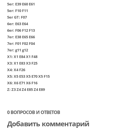
5er:
Е39
Е60
Е61
5er:
F10
F11
5er GT:
F07
6er:
Е63
Е64
6er:
F06
F12
F13
7er:
Е38
Е65
Е66
7er:
F01
F02
F04
7er:
g11
g12
Х1
:
Х1 Е84
Х1 F48
Х3
:
Х1 Е83
Х3 F25
Х4
:
Х4 F26
Х5
:
Х5 Е53
Х5 Е70
Х5 F15
Х6
:
Х6 Е71
Х6 F16
Z:
Z3
Z4
Z4 E85
Z4 E89
0 ВОПРОСОВ И ОТВЕТОВ
Добавить комментарий