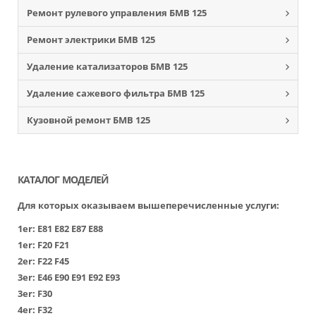
Ремонт рулевого управления БМВ 125
Ремонт электрики БМВ 125
Удаление катализаторов БМВ 125
Удаление сажевого фильтра БМВ 125
Кузовной ремонт БМВ 125
КАТАЛОГ МОДЕЛЕЙ
Для которых оказываем вышеперечисленные услуги:
1er:
Е81
Е82
Е87
Е88
1er:
F20
F21
2er:
F22
F45
3er:
Е46
Е90
Е91
Е92
Е93
3er:
F30
4er:
F32